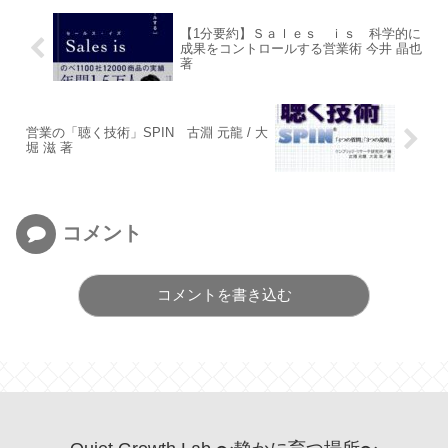
【1分要約】Ｓａｌｅｓ ｉｓ 科学的に
成果をコントロールする営業術 今井 晶也
著
営業の「聴く技術」SPIN 古淵 元龍 / 大
堀 滋 著
コメント
コメントを書き込む