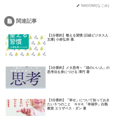
NAGOMI(なごみ)
関連記事
【1分要約】整える習慣 (日経ビジネス人
文庫) 小林弘幸 著.
【3分要約】メタ思考～「頭のいい人」の
思考法を身につける 澤円 著
【3分要約】「幸せ」について知っておき
たい５つのこと ＮＨＫ「幸福学」白熱
教室 エリザベス・ダン 著