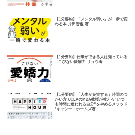
【1分要約】「メンタル弱い」が一瞬で変
わる本 片田智也 著
【1分要約】仕事ができる人は知っている
– こびない愛嬌力 リョウ著
【1分要約】「人生が充実する」時間のつ
かい方 UCLAのMBA教授が教える“いつ
も時間に追われる自分”をやめるメソッド
*キャシー・ホームズ著