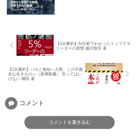
【1分要約】AI分析でわかったトップ５％
リーダーの習慣 越川慎司 著
【1分要約】バカと無知―人間、この不都
合な生きもの―（新潮新書） 言ってはい
けない 橘玲 著
コメント
コメントを書き込む