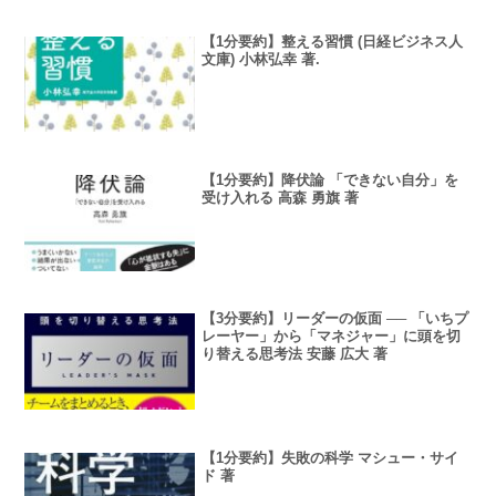
【1分要約】整える習慣 (日経ビジネス人
文庫) 小林弘幸 著.
【1分要約】降伏論 「できない自分」を
受け入れる 高森 勇旗 著
【3分要約】リーダーの仮面 ── 「いちプ
レーヤー」から「マネジャー」に頭を切
り替える思考法 安藤 広大 著
【1分要約】失敗の科学 マシュー・サイ
ド 著