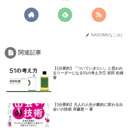
NAGOMI(なごみ)
関連記事
【1分要約】「ついていきたい」と思われ
るリーダーになる51の考え方① 岩田 松雄
著
【3分要約】凡人の人生が劇的に変わる出
会いの技術 斉藤恵一 著