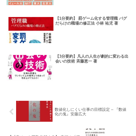
【1分要約】 罰ゲーム化する管理職 バグ
だらけの職場の修正法 小林 祐児 著
【3分要約】凡人の人生が劇的に変わる出
会いの技術 斉藤恵一 著
数値化しにくい仕事の目標設定 – 『数値
化の鬼』安藤広大