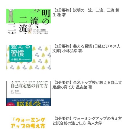
【1分要約】説明の一流、二流、三流 桐
生 稔 著
【1分要約】整える習慣 (日経ビジネス人
文庫) 小林弘幸 著.
【1分要約】全米トップ校が教える自己肯
定感の育て方 星友啓 著
【1分要約】ウォーミングアップの考え方
と試合前の過ごし方 為末大学