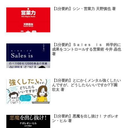
【1分要約】シン・営業力 天野慎也 著
【1分要約】Ｓａｌｅｓ ｉｓ 科学的に
成果をコントロールする営業術 今井 晶也
著
【1分要約】とにかくメンタル強くしたい
んですが、どうしたらいいですか?下園
壮太 著
【1分要約】悪魔を出し抜け！ ナポレオ
ン・ヒル 著