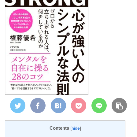
Contents
[
hide
]