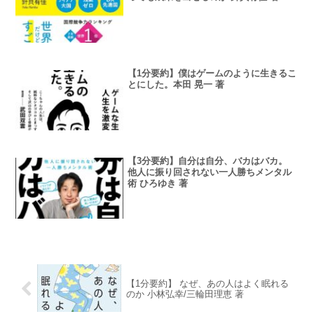
【1分要約】僕はゲームのように生きるこ
とにした。本田 晃一 著
【3分要約】自分は自分、バカはバカ。
他人に振り回されない一人勝ちメンタル
術 ひろゆき 著
【1分要約】 なぜ、あの人はよく眠れる
のか 小林弘幸/三輪田理恵 著