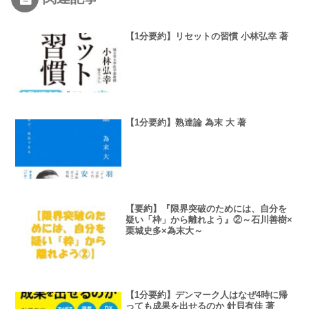
【1分要約】リセットの習慣 小林弘幸 著
【1分要約】熟達論 為末 大 著
【要約】『限界突破のためには、自分を
疑い「枠」から離れよう』②～石川善樹×
栗城史多×為末大～
【1分要約】デンマーク人はなぜ4時に帰
っても成果を出せるのか 針貝有佳 著