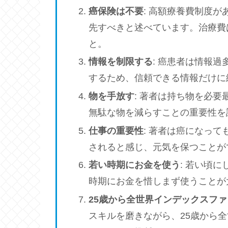
癌保険は不要
: 高額療養費制度
先すべきと述べています。治療費
と。
情報を制限する
: 癌患者は情報
するため、信頼できる情報だけに
物を手放す
: 著者は持ち物を必
無駄な物を減らすことの重要性を
仕事の重要性
: 著者は癌になっ
されると感じ、元気を保つことが
若い時期にお金を使う
: 若い頃
時期にお金を惜しまず使うことが
25歳から全世界インデックスフ
スキルを磨きながら、25歳から