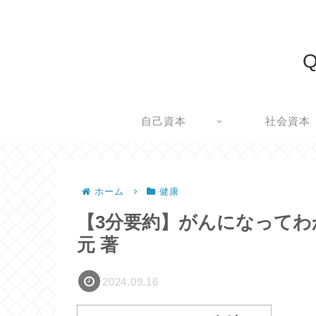
Q
自己資本
社会資本
ホーム
健康
【3分要約】がんになってわ
元 著
2024.09.16