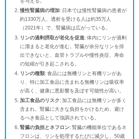
を与える。
慢性腎臓病の増加
: 日本では慢性腎臓病の患者が
約1330万人、透析を受ける人は約35万人
（2021年）で、腎臓病は広がっている。
リンの過剰摂取が老化を促進
: 体内にリンが過剰
に溜まると老化が進む。腎臓が余分なリンを排
出できないと、血管トラブルや慢性炎症、寿命
の短縮が引き起こされる。
リンの種類
: 食品には無機リンと有機リンがあ
り、特に加工食品に含まれる無機リンは吸収率
が高く、健康に悪影響を及ぼす可能性が高い。
加工食品のリスク
: 加工食品には無機リンが多く
含まれ、腎臓に大きな負担をかけるため、避け
るべき食品として強調されている。
腎臓の負担とネフロン
: 腎臓の機能単位であるネ
フロンは、リンを処理するたびに減少し、50歳