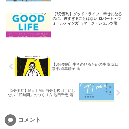
【3分要約】グッド・ライフ 幸せになる
のに、遅すぎることはない ロバート・ウ
ォールディンガー/マーク・シュルツ著
【3分要約】生きのびるための事務 坂口
恭平/道草晴子 著
【3分要約】ME TIME 自分を後回しにし
ない「私時間」のつくり方 池田千恵 著
コメント