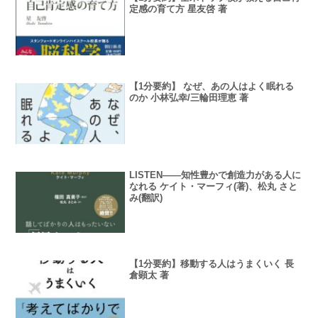
定感の育て方 星友啓 著
【1分要約】 なぜ、あの人はよく眠れる
のか 小林弘幸/三輪田理恵 著
LISTEN――知性豊かで創造力がある人に
なれる ケイト・マーフィ(著)、松丸 さと
み(翻訳)
【1分要約】移動する人はうまくいく 長
倉顕太 著