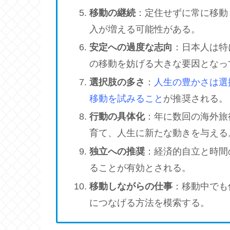
移動の継続
：定住せずに常に移動
入が増える可能性がある。
安定への過度な志向
：日本人は特
の移動を妨げる大きな要因となっ
選択肢の多さ
：
人生の豊かさは選
移動を試みること
が推奨される。
行動の具体化
：年に数回の海外旅
育て、人生に新たな動きを与える
独立への推奨
：経済的自立と時間
ることが有効とされる。
移動しながらの仕事
：移動中でも
につなげる方法を模索する。