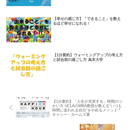
【幸せの感じ方】「できること」を数え
るほど幸せになれる！
【1分要約】ウォーミングアップの考え方
と試合前の過ごし方 為末大学
【1分要約】「人生が充実する」時間のつ
かい方 UCLAのMBA教授が教える“いつも
時間に追われる自分”をやめるメソッド *
キャシー・ホームズ著