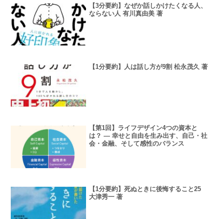
【3分要約】なぜか話しかけたくなる人、
ならない人 有川真由美 著
【1分要約】人は話し方が9割 松永茂久 著
【第1回】ライフデザイン4つの資本と
は？ ― 幸せと自由を生み出す、自己・社
会・金融、そして感性のバランス
【1分要約】死ぬときに後悔すること25
大津秀一 著