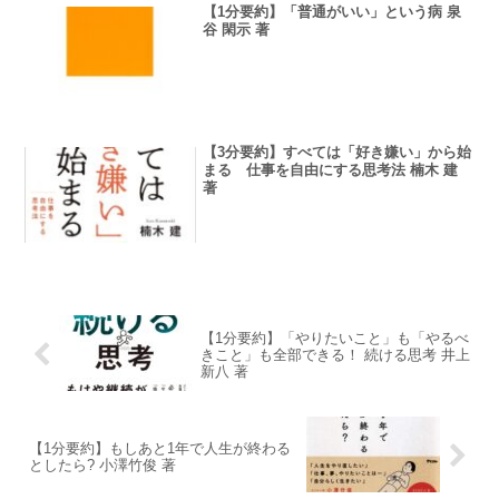
【1分要約】「普通がいい」という病 泉
谷 閑示 著
【3分要約】すべては「好き嫌い」から始
まる 仕事を自由にする思考法 楠木 建
著
【1分要約】「やりたいこと」も「やるべ
きこと」も全部できる！ 続ける思考 井上
新八 著
【1分要約】もしあと1年で人生が終わる
としたら? 小澤竹俊 著