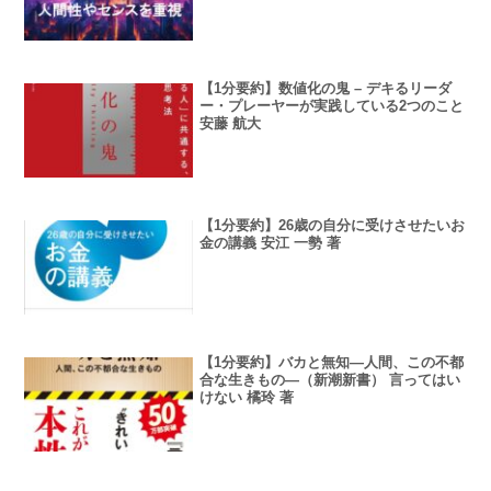
【1分要約】数値化の鬼 – デキるリーダ
ー・プレーヤーが実践している2つのこと
安藤 航大
【1分要約】26歳の自分に受けさせたいお
金の講義 安江 一勢 著
【1分要約】バカと無知―人間、この不都
合な生きもの―（新潮新書） 言ってはい
けない 橘玲 著