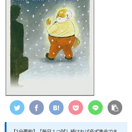
【1分要約】『
毎日１つ試し続ければ必ず進歩でき