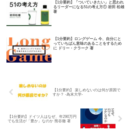
【1分要約】「ついていきたい」と思われ
るリーダーになる51の考え方① 岩田 松雄
著
【1分要約】ロングゲーム 今、自分にと
っていちばん意味のあることをするため
に ドリー・クラーク 著
【1分要約】 楽しめないのは何が原因で
すか？ -為末大学-
【1分要約】ドイツ人はなぜ、年290万円
でも生活が「豊か」なのか 熊谷徹 著