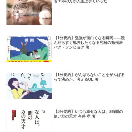
省エネの方が人生上手くいった
【1分要約】勉強が面白くなる瞬間――読
んだらすぐ勉強したくなる究極の勉強法
パク・ソンヒョク 著
【1分要約】がんばらないことをがんばる
って決めた。考えるOL 著
【3分要約】いつも幸せな人は、2時間の
使い方の天才 今井 孝 著