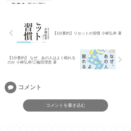
【1分要約】リセットの習慣 小林弘幸 著
【1分要約】 なぜ、あの人はよく眠れる
のか 小林弘幸/三輪田理恵 著
コメント
コメントを書き込む