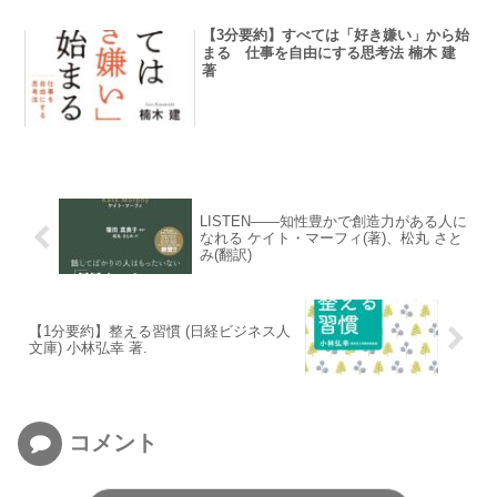
【3分要約】すべては「好き嫌い」から始
まる 仕事を自由にする思考法 楠木 建
著
LISTEN――知性豊かで創造力がある人に
なれる ケイト・マーフィ(著)、松丸 さと
み(翻訳)
【1分要約】整える習慣 (日経ビジネス人
文庫) 小林弘幸 著.
コメント