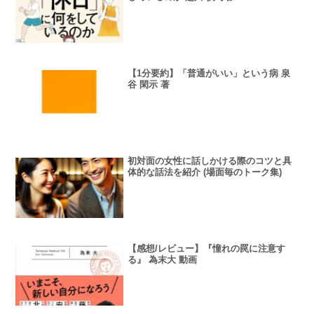
【1分要約】「普通がいい」という病 泉
谷 閑示 著
初対面の女性に話しかける際のコツと具
体的な話法を紹介 (場面毎のトーク集)
【感想/レビュー】『憧れの罠に注意す
る』 為末大 動画