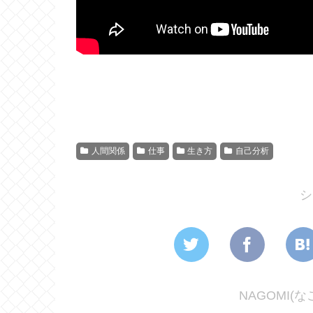
人間関係
仕事
生き方
自己分析
シ
NAGOMI(