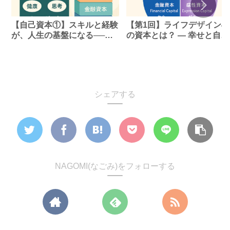
【自己資本①】スキルと経験
【第1回】ライフデザイン4
が、人生の基盤になる──す
の資本とは？ ― 幸せと自由
べての資本は“自分”から始ま
を生み出す、自己・社会・
る
融、そして感性のバランス
シェアする
NAGOMI(なごみ)をフォローする