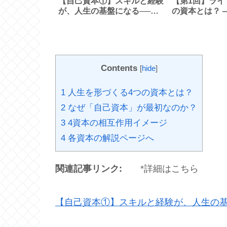
【自己資本①】スキルと経験
【第1回】ライ
が、人生の基盤になる──す
の資本とは？ 
べての資本は“自分”から始ま
を生み出す、
る
融、そして感
Contents
[
hide
]
1
人生を形づくる4つの資本とは？
2
なぜ「自己資本」が最初なのか？
3
4資本の相互作用イメージ
4
各資本の解説ページへ
関連記事リンク:
*詳細はこちら
【自己資本①】スキルと経験が、人生の基