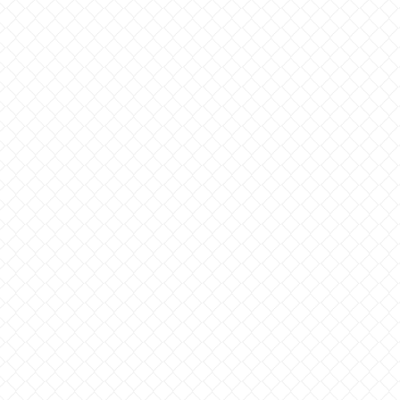
に話しかける際
【3分要約】自分は自分、バ
【3分要約】世
的な話法を紹介
カはバカ。 他人に振り回さ
「休日」に何
ク集)
れない一人勝ちメンタル術
越川 慎司著
ひろゆき 著