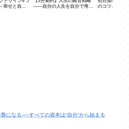
フデザイン4つ
【3分要約】人生の経営戦略
初対面の女性
― 幸せと自由
――自分の人生を自分で考え
のコツと具体
自己・社会・金
て生きるための戦略コンセプ
(場面毎のトー
性のバランス
ト２０ 山口 周 著
盤になる──すべての資本は“自分”から始まる