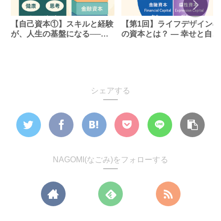
【自己資本①】スキルと経験
【第1回】ライフデザイン4
が、人生の基盤になる──す
の資本とは？ ― 幸せと自由
べての資本は“自分”から始ま
を生み出す、自己・社会・
る
融、そして感性のバランス
シェアする
NAGOMI(なごみ)をフォローする