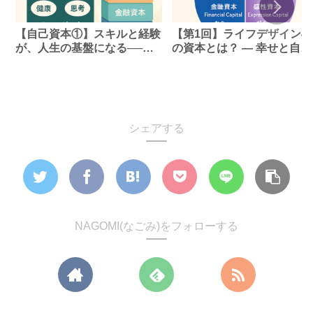
【自己資本①】スキルと経験
【第1回】ライフデザイン4
が、人生の基盤になる──す
の資本とは？ ― 幸せと自由
べての資本は“自分”から始ま
を生み出す、自己・社会・
る
融、そして感性のバランス
シェアする
NAGOMI(なごみ)をフォローする